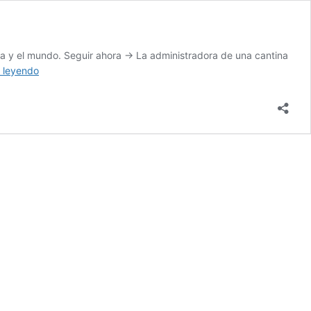
ia y el mundo. Seguir ahora → La administradora de una cantina
Adulto
 leyendo
mayor
asesinó
a
administradora
de
cantina
para
no
pagar
unas
cervezas