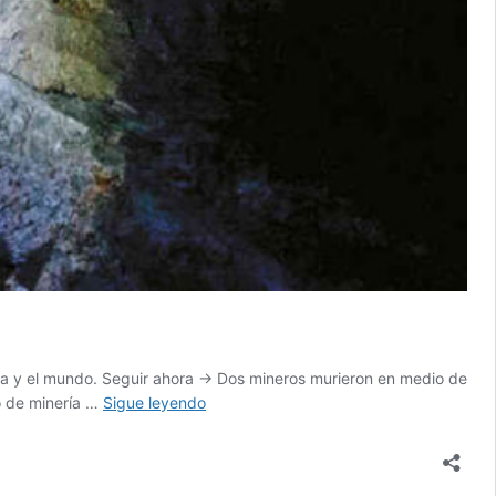
ia y el mundo. Seguir ahora → Dos mineros murieron en medio de
Dos
o de minería …
Sigue leyendo
mineros
murieron
en
socavones