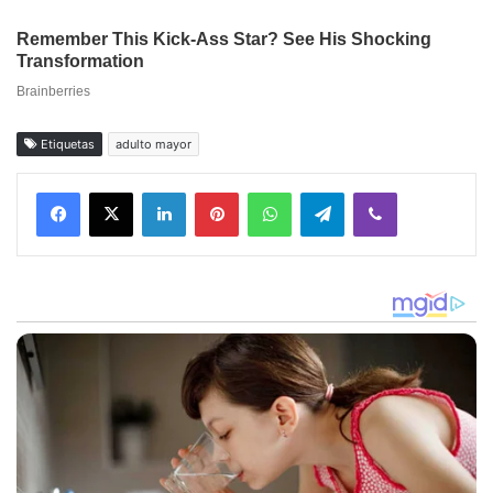
Etiquetas
adulto mayor
Facebook
X
LinkedIn
Pinterest
WhatsApp
Telegram
Viber