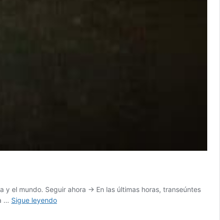
 y el mundo. Seguir ahora → En las últimas horas, transeúntes
Hallan
ba …
Sigue leyendo
un