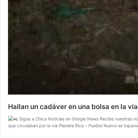
Hallan un cadáver en una bolsa en la ví
Sigue a Chica Noticias en Google News Recibe nuestras noti
que circulaban por la vía Planeta Rica – Pueblo Nuevo se topa