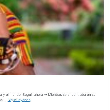
ia y el mundo. Seguir ahora → Mientras se encontraba en su
Vicepresidenta
una …
Sigue leyendo
Francia
Márquez