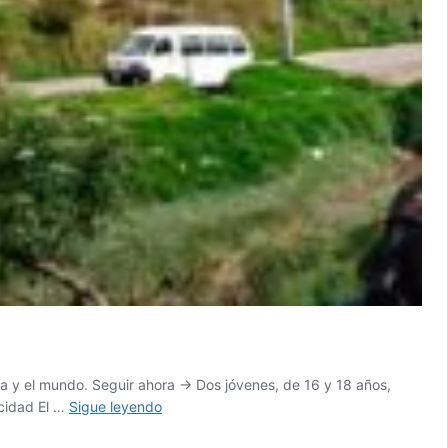
a y el mundo. Seguir ahora → Dos jóvenes, de 16 y 18 años,
Dos
icidad El …
Sigue leyendo
menores
murieron