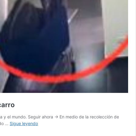
carro
a y el mundo. Seguir ahora → En medio de la recolección de
Video
ndo …
Sigue leyendo
mostraría
a