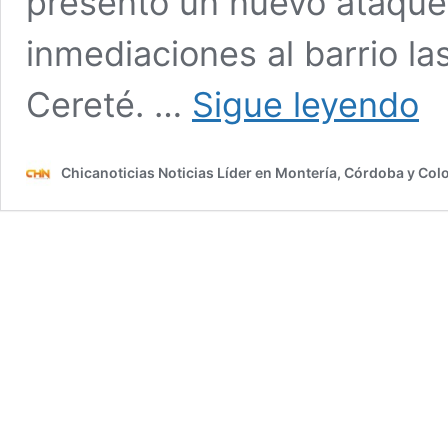
presentó un nuevo ataque 
inmediaciones al barrio la
Hier
Cereté. …
Sigue leyendo
a
otro
hom
Chicanoticias Noticias Líder en Montería, Córdoba y Co
en
aten
sicar
en
Cere